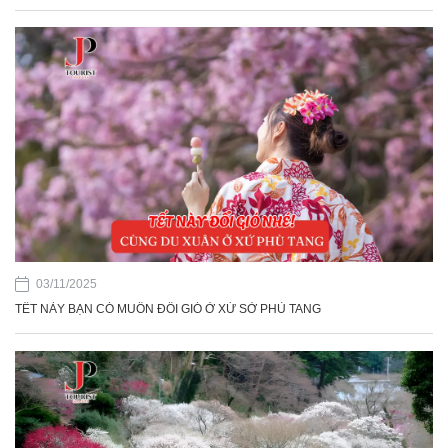
03/11/2025
TẾT NÀY BẠN CÓ MUỐN ĐỔI GIÓ Ở XỨ SỞ PHÙ TANG