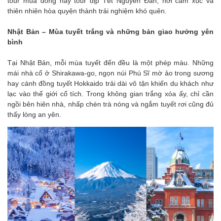
tour mùa đông hay tour dịp Tết Nguyên Đán, nơi cảm xúc và
thiên nhiên hòa quyện thành trải nghiệm khó quên.
Nhật Bản – Mùa tuyết trắng và những bản giao hưởng yên
bình
Tại Nhật Bản, mỗi mùa tuyết đến đều là một phép màu. Những
mái nhà cổ ở Shirakawa-go, ngọn núi Phú Sĩ mờ ảo trong sương
hay cánh đồng tuyết Hokkaido trải dài vô tận khiến du khách như
lạc vào thế giới cổ tích. Trong không gian trắng xóa ấy, chỉ cần
ngồi bên hiên nhà, nhấp chén trà nóng và ngắm tuyết rơi cũng đủ
thấy lòng an yên.