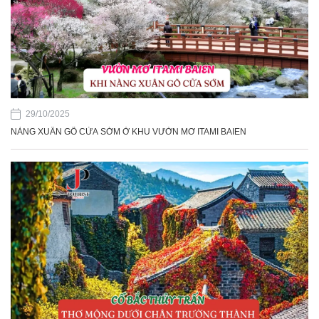
29/10/2025
NÀNG XUÂN GÕ CỬA SỚM Ở KHU VƯỜN MƠ ITAMI BAIEN