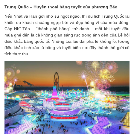
Trung Quốc – Huyền thoại băng tuyết của phương Bắc
Nếu Nhật và Hàn gợi nhớ sự ngọt ngào, thì du lịch Trung Quốc lại
khiến du khách choáng ngợp bởi vẻ đẹp hùng vĩ của mùa đông.
Cáp Nhĩ Tân – “thành phố băng” trứ danh – mỗi khi tuyết đầu
mùa ghé đến là cả không gian sáng rực trong ánh đèn của Lễ hội
điêu khắc băng quốc tế. Những tòa lâu đài pha lê khổng lồ, tượng
điêu khắc tinh xảo từ băng và tuyết biến nơi đây thành thế giới cổ
tích thực thụ.