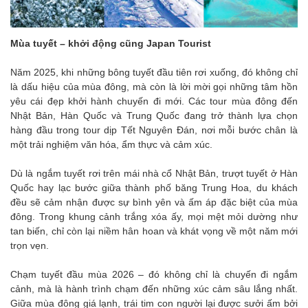
Mùa tuyết – khởi động cũng Japan Tourist
Năm 2025, khi những bông tuyết đầu tiên rơi xuống, đó không chỉ
là dấu hiệu của mùa đông, mà còn là lời mời gọi những tâm hồn
yêu cái đẹp khởi hành chuyến đi mới. Các tour mùa đông đến
Nhật Bản, Hàn Quốc và Trung Quốc đang trở thành lựa chọn
hàng đầu trong tour dịp Tết Nguyên Đán, nơi mỗi bước chân là
một trải nghiệm văn hóa, ẩm thực và cảm xúc.
Dù là ngắm tuyết rơi trên mái nhà cổ Nhật Bản, trượt tuyết ở Hàn
Quốc hay lạc bước giữa thành phố băng Trung Hoa, du khách
đều sẽ cảm nhận được sự bình yên và ấm áp đặc biệt của mùa
đông. Trong khung cảnh trắng xóa ấy, mọi mệt mỏi dường như
tan biến, chỉ còn lại niềm hân hoan và khát vọng về một năm mới
trọn vẹn.
Chạm tuyết đầu mùa 2026 – đó không chỉ là chuyến đi ngắm
cảnh, mà là hành trình chạm đến những xúc cảm sâu lắng nhất.
Giữa mùa đông giá lạnh, trái tim con người lại được sưởi ấm bởi