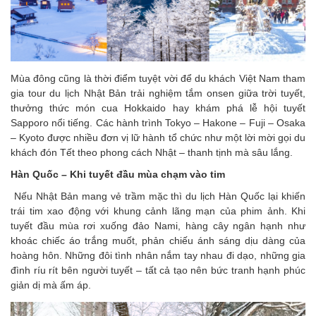
Mùa đông cũng là thời điểm tuyệt vời để du khách Việt Nam tham
gia tour du lịch Nhật Bản trải nghiệm tắm onsen giữa trời tuyết,
thưởng thức món cua Hokkaido hay khám phá lễ hội tuyết
Sapporo nổi tiếng. Các hành trình Tokyo – Hakone – Fuji – Osaka
– Kyoto được nhiều đơn vị lữ hành tổ chức như một lời mời gọi du
khách đón Tết theo phong cách Nhật – thanh tịnh mà sâu lắng.
Hàn Quốc – Khi tuyết đầu mùa chạm vào tim
Nếu Nhật Bản mang vẻ trầm mặc thì du lịch Hàn Quốc lại khiến
trái tim xao động với khung cảnh lãng mạn của phim ảnh. Khi
tuyết đầu mùa rơi xuống đảo Nami, hàng cây ngân hạnh như
khoác chiếc áo trắng muốt, phản chiếu ánh sáng dịu dàng của
hoàng hôn. Những đôi tình nhân nắm tay nhau đi dạo, những gia
đình ríu rít bên người tuyết – tất cả tạo nên bức tranh hạnh phúc
giản dị mà ấm áp.