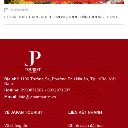
30/09/2025
CỔ BẮC THỦY TRẤN - NƠI THƠ MỘNG DƯỚI CHÂN TRƯỜNG THÀNH
Địa chỉ:
1190 Trường Sa, Phường Phú Nhuận, Tp. HCM, Việt
Nam
Hotline:
0909871587
- 0932871587
Email:
info@japantourist.vn
VỀ JAPAN TOURIST
LIÊN KẾT NHANH
Về chúng tôi
Chính sách đặt tour